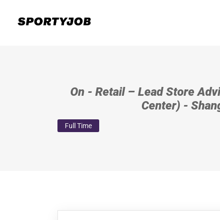
On - Retail – Lead Store Adv
Center) - Shan
Full Time