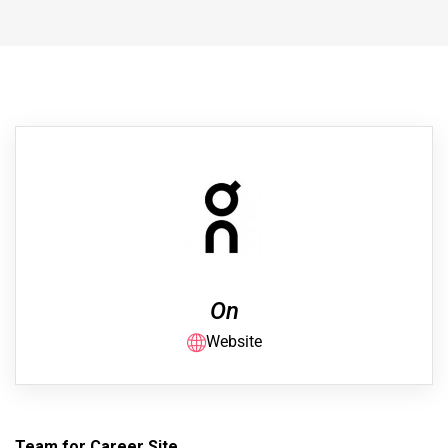
On
Website
Team for Career Site