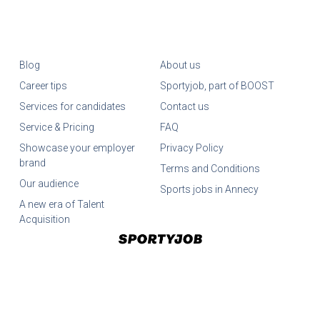
Blog
About us
Career tips
Sportyjob, part of BOOST
Services for candidates
Contact us
Service & Pricing
FAQ
Showcase your employer
Privacy Policy
brand
Terms and Conditions
Our audience
Sports jobs in Annecy
A new era of Talent
Acquisition