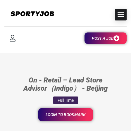
POST A JOB
On - Retail – Lead Store
Advisor（Indigo） - Beijing
Full Time
LOGIN TO BOOKMARK