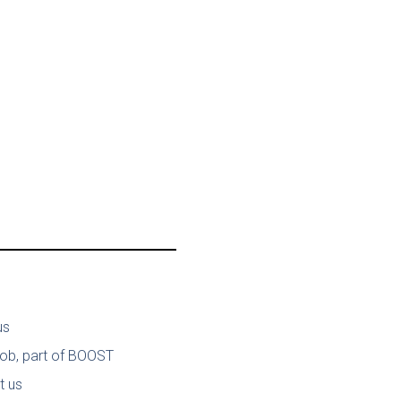
us
job, part of BOOST
t us