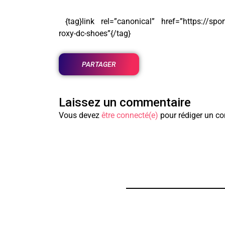
{tag}link rel=”canonical” href=”https://sport
roxy-dc-shoes”{/tag}
PARTAGER
Laissez un commentaire
Vous devez
être connecté(e)
pour rédiger un c