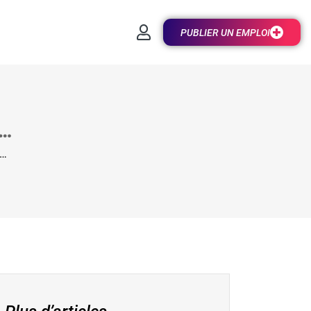
PUBLIER UN EMPLOI
t…
t…