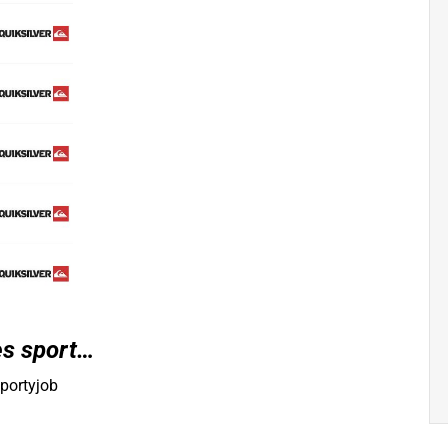
ges sport…
portyjob