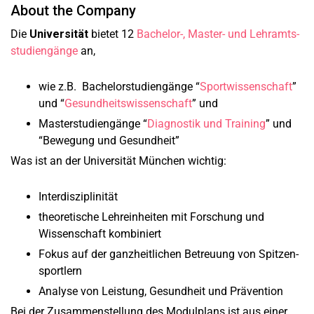
About the Company
Die
Universität
bietet 12
Bachelor-, Master- und Lehramts­
studiengänge
an,
wie z.B. Bachelorstudiengänge “
Sport­wissenschaft
”
und “
Gesundheits­wissenschaft
” und
Master­studiengänge “
Diagnostik und Training
” und
“Bewegung und Gesundheit”
Was ist an der Universität München wichtig:
Interdisziplinität
theoretische Lehreinheiten mit Forschung und
Wissenschaft kombiniert
Fokus auf der ganz­heitlichen Betreuung von Spitzen­
sportlern
Analyse von Leistung, Gesundheit und Prävention
Bei der Zusammenstellung des Modulplans ist aus einer