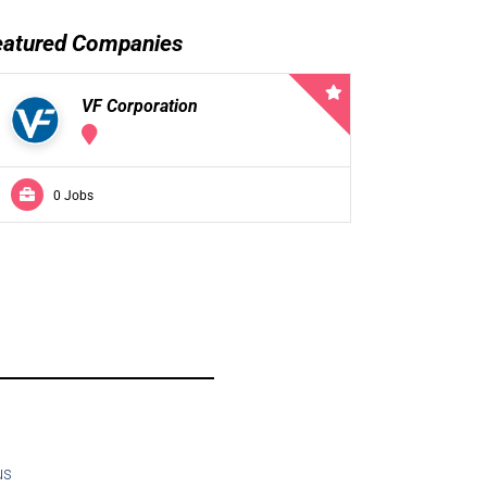
eatured Companies
VF Corporation
0 Jobs
us