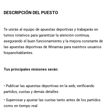
DESCRIPCIÓN DEL PUESTO
Te unirás al equipo de apuestas deportivas y trabajarás en
turnos rotativos para garantizar la atención continua,
asegurando el buen funcionamiento y la mejora constante de
las apuestas deportivas de Winamax para nuestros usuarios
hispanohablantes.
Tus principales misiones serán:
•
Publicar las apuestas deportivas en la web, verificando
partidos, cuotas y demás detalles
•
Supervisar y ajustar las cuotas tanto antes de los partidos
como en tiempo real