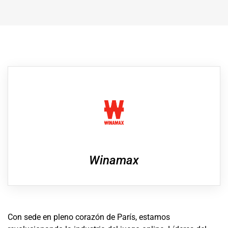
Winamax
Con sede en pleno corazón de París, estamos