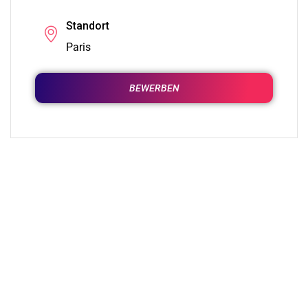
Standort
Paris
BEWERBEN