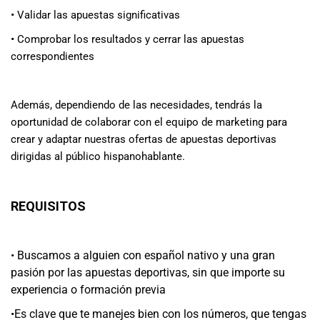
•
Validar las apuestas significativas
•
Comprobar los resultados y cerrar las apuestas
correspondientes
Además, dependiendo de las necesidades, tendrás la
oportunidad de colaborar con el equipo de marketing para
crear y adaptar nuestras ofertas de apuestas deportivas
dirigidas al público hispanohablante.
REQUISITOS
• Buscamos a alguien con español nativo y una gran
pasión por las apuestas deportivas, sin que importe su
experiencia o formación previa
•Es clave que te manejes bien con los números, que tengas