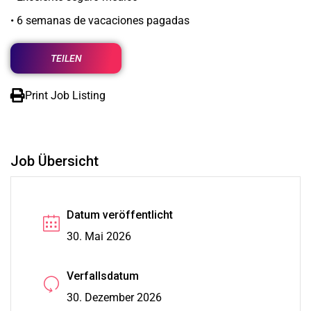
• 6 semanas de vacaciones pagadas
TEILEN
Print Job Listing
Job Übersicht
Datum veröffentlicht
30. Mai 2026
Verfallsdatum
30. Dezember 2026