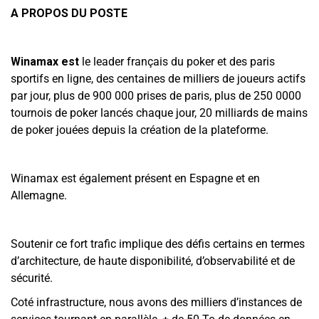
A PROPOS DU POSTE
Winamax est
le leader français du poker et des paris
sportifs en ligne, des centaines de milliers de joueurs actifs
par jour, plus de 900 000 prises de paris, plus de 250 0000
tournois de poker lancés chaque jour, 20 milliards de mains
de poker jouées depuis la création de la plateforme.
Winamax est également présent en Espagne et en
Allemagne.
Soutenir ce fort trafic implique des défis certains en termes
d’architecture, de haute disponibilité, d’observabilité et de
sécurité.
Coté infrastructure, nous avons des milliers d’instances de