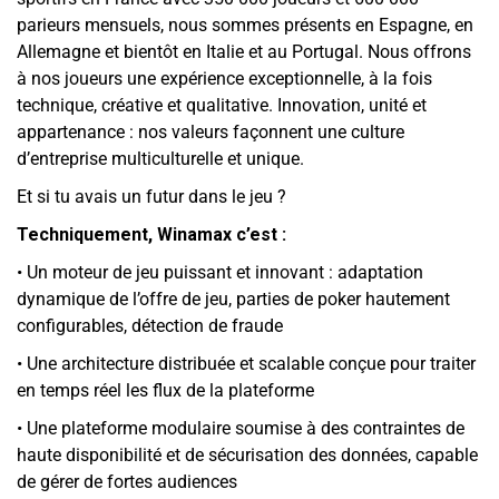
parieurs mensuels, nous sommes présents en Espagne, en
Allemagne et bientôt en Italie et au Portugal. Nous offrons
à nos joueurs une expérience exceptionnelle, à la fois
technique, créative et qualitative. Innovation, unité et
appartenance : nos valeurs façonnent une culture
d’entreprise multiculturelle et unique.
Et si tu avais un futur dans le jeu ?
Techniquement, Winamax c’est :
• Un moteur de jeu puissant et innovant : adaptation
dynamique de l’offre de jeu, parties de poker hautement
configurables, détection de fraude
• Une architecture distribuée et scalable conçue pour traiter
en temps réel les flux de la plateforme
• Une plateforme modulaire soumise à des contraintes de
haute disponibilité et de sécurisation des données, capable
de gérer de fortes audiences