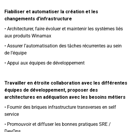
Fiabiliser et automatiser la création et les
changements d’infrastructure
• Architecturer, faire évoluer et maintenir les systèmes liés
aux produits Winamax
• Assurer l’automatisation des tâches récurrentes au sein
de l’équipe
• Appui aux équipes de développement
Travailler en étroite collaboration avec les différentes
équipes de développement, proposer des
architectures en adéquation avec les besoins métiers
• Fournir des briques infrastructure transverses en self
service
• Promouvoir et diffuser les bonnes pratiques SRE /
DevOps