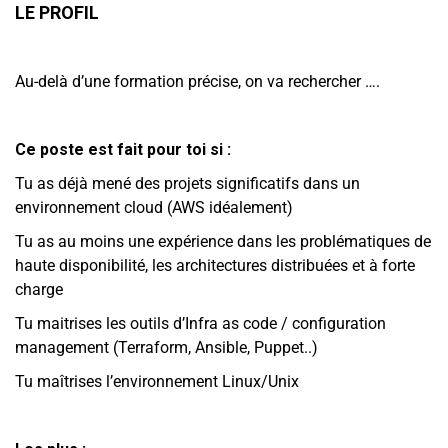
LE PROFIL
Au-delà d’une formation précise, on va rechercher ….
Ce poste est fait pour toi si :
Tu as déjà mené des projets significatifs dans un
environnement cloud (AWS idéalement)
Tu as au moins une expérience dans les problématiques de
haute disponibilité, les architectures distribuées et à forte
charge
Tu maitrises les outils d’Infra as code / configuration
management (Terraform, Ansible, Puppet..)
Tu maîtrises l’environnement Linux/Unix