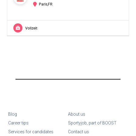
Paris,FR
Vollzeit
Blog
About us
Career tips
Sportyjob, part of BOOST
Services for candidates
Contact us