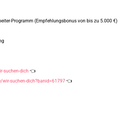
rbeiter-Programm (Empfehlungsbonus von bis zu 5.000 €)
ng
r-suchen-dich
👈
/wir-suchen-dich?banid=61797
👈