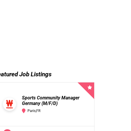
atured Job Listings
Sports Community Manager
Germany (M/F/D)
Paris,FR