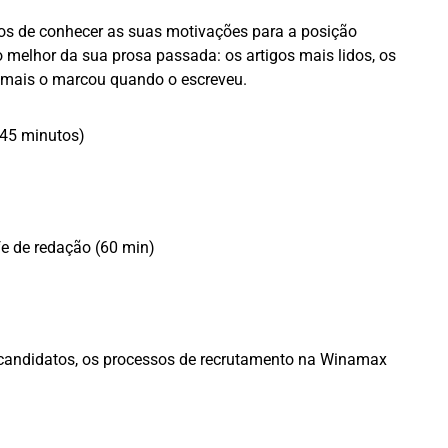
s de conhecer as suas motivações para a posição
 o melhor da sua prosa passada: os artigos mais lidos, os
e mais o marcou quando o escreveu.
45 minutos)
fe de redação (60 min)
 candidatos, os processos de recrutamento na Winamax