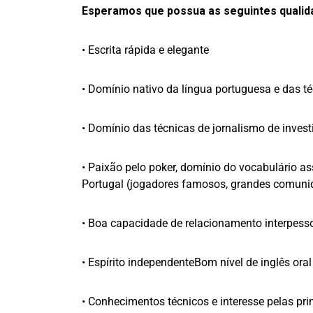
Esperamos que possua as seguintes quali
• Escrita rápida e elegante
• Domínio nativo da língua portuguesa e das t
• Domínio das técnicas de jornalismo de invest
• Paixão pelo poker, domínio do vocabulário a
Portugal (jogadores famosos, grandes comunid
• Boa capacidade de relacionamento interpess
• Espírito independenteBom nível de inglês oral 
• Conhecimentos técnicos e interesse pelas prin