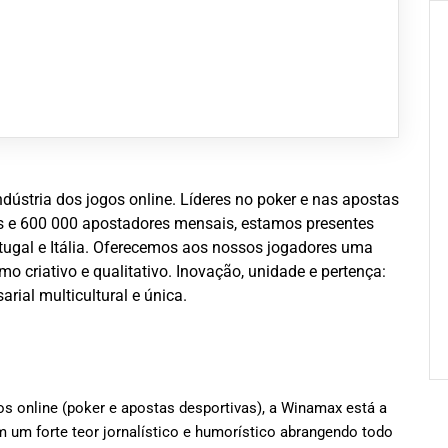
dústria dos jogos online. Líderes no poker e nas apostas
s e 600 000 apostadores mensais, estamos presentes
ugal e Itália. Oferecemos aos nossos jogadores uma
mo criativo e qualitativo. Inovação, unidade e pertença:
ial multicultural e única.
os online (poker e apostas desportivas), a Winamax está a
 um forte teor jornalístico e humorístico abrangendo todo