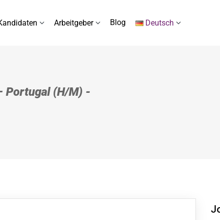
Blog
Kandidaten
Arbeitgeber
Deutsch
 Portugal (H/M) -
J