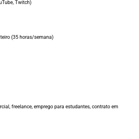
uTube, Twitch)
nteiro (35 horas/semana)
cial, freelance, emprego para estudantes, contrato em