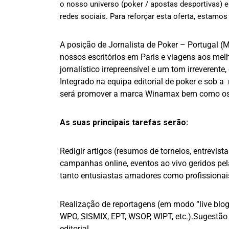
o nosso universo (poker / apostas desportivas) em
redes sociais. Para reforçar esta oferta, estamos
A posição de Jornalista de Poker – Portugal (M
nossos escritórios em Paris e viagens aos mel
jornalístico irrepreensível e um tom irreveren
Integrado na equipa editorial de poker e sob a
será promover a marca Winamax bem como os s
As suas principais tarefas serão:
Redigir artigos (resumos de torneios, entrevista
campanhas online, eventos ao vivo geridos p
tanto entusiastas amadores como profission
Realização de reportagens (em modo “live blog”
WPO, SISMIX, EPT, WSOP, WIPT, etc.).Sugestão 
editorial.