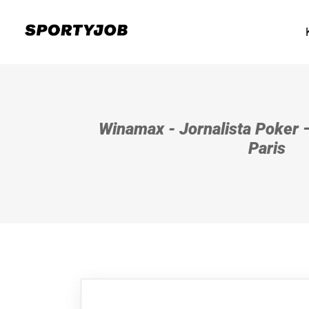
Winamax - Jornalista Poker –
Paris