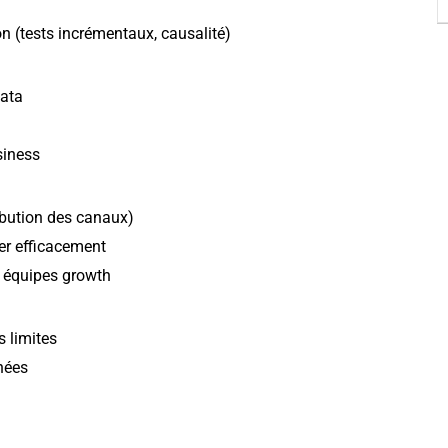
n (tests incrémentaux, causalité)
Data
siness
ribution des canaux)
rer efficacement
 équipes growth
s limites
nnées