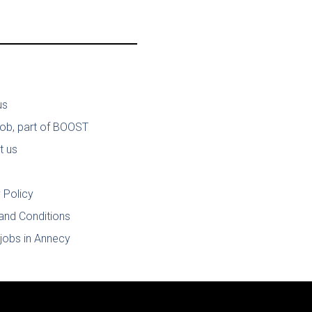
us
job, part of BOOST
t us
 Policy
and Conditions
jobs in Annecy