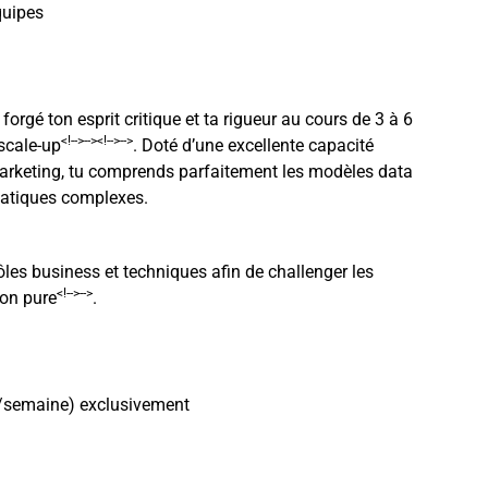
quipes
s forgé ton esprit critique et ta rigueur au cours de 3 à 6
<!-->
-->
<!-->
-->
 scale-up
.
Doté d’une excellente capacité
 marketing, tu comprends parfaitement les modèles data
matiques complexes
.
ôles business et techniques afin de challenger les
<!-->
-->
ion pure
.
h/semaine) exclusivement