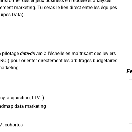
 transformer des enjeux business en modèle et analyses
ement marketing. Tu seras le lien direct entre les équipes
quipes Data).
n pilotage
data-driven
à l’échelle en maîtrisant des leviers
 ROI) pour orienter directement les arbitrages budgétaires
 marketing.
Fe
cy, acquisition, LTV…)
roadmap data marketing
M, cohortes