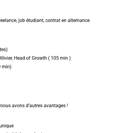
reelance, job étudiant, contrat en alternance
tes)
Ollivier, Head of Growth ( 105 min )
0 min)
s, nous avons d’autres avantages !
t unique