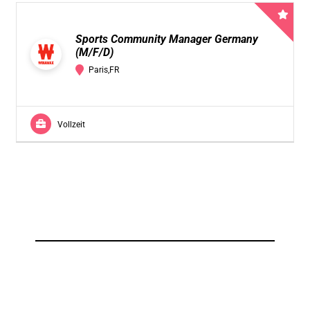
Sports Community Manager Germany
(M/F/D)
Paris,FR
Vollzeit