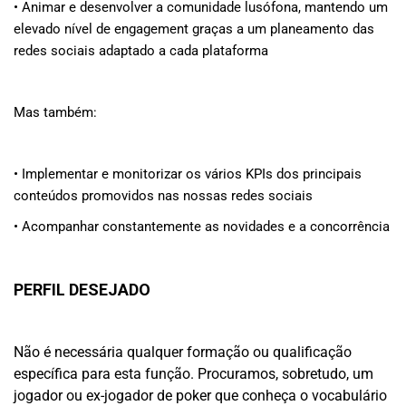
• Animar e desenvolver a comunidade lusófona, mantendo um
elevado nível de engagement graças a um planeamento das
redes sociais adaptado a cada plataforma
Mas também:
• Implementar e monitorizar os vários KPIs dos principais
conteúdos promovidos nas nossas redes sociais
• Acompanhar constantemente as novidades e a concorrência
PERFIL DESEJADO
Não é necessária qualquer formação ou qualificação
específica para esta função. Procuramos, sobretudo, um
jogador ou ex-jogador de poker que conheça o vocabulário