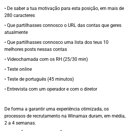
• De saber a tua motivação para esta posição, em mais de
280 caracteres
• Que partilhasses connosco o URL das contas que geres
atualmente
• Que partilhasses connosco uma lista dos teus 10
melhores posts nessas contas
• Videochamada com os RH (25/30 min)
• Teste
online
• Teste de português (45 minutos)
• Entrevista com um operador e com o diretor
De forma a garantir uma experiência otimizada, os
processos de recrutamento na Winamax duram, em média,
2 a 4 semanas.