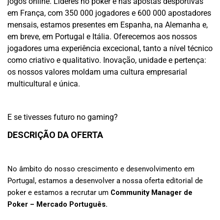
jogos online. Líderes no poker e nas apostas desportivas
em França, com 350 000 jogadores e 600 000 apostadores
mensais, estamos presentes em Espanha, na Alemanha e,
em breve, em Portugal e Itália. Oferecemos aos nossos
jogadores uma experiência excecional, tanto a nível técnico
como criativo e qualitativo. Inovação, unidade e pertença:
os nossos valores moldam uma cultura empresarial
multicultural e única.
E se tivesses futuro no gaming?
DESCRIÇÃO DA OFERTA
No âmbito do nosso crescimento e desenvolvimento em
Portugal, estamos a desenvolver a nossa oferta editorial de
poker e estamos a recrutar um
Community Manager de
Poker – Mercado Português.