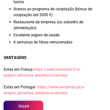
lucros
Acesso ao programa de cooptação (bónus de
cooptação até 5000 €)
Restaurante da empresa (ou subsídio de
alimentação)
Excelente seguro de saúde
6 semanas de férias remuneradas
VANTAGENS
Estás em França
https://www.winamax.fr/a-
propos_winamax_estamos-a-recrutar
Estás em Portugal
https://www.winamax.pt/a-
propos_winamax_estamos-a-recrutar
TEILEN