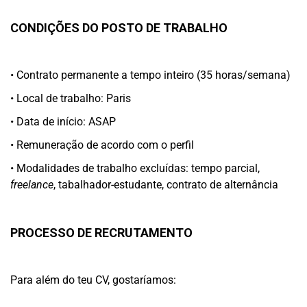
CONDIÇÕES DO POSTO DE TRABALHO
• Contrato permanente a tempo inteiro (35 horas/semana)
• Local de trabalho: Paris
• Data de início: ASAP
• Remuneração de acordo com o perfil
• Modalidades de trabalho excluídas: tempo parcial,
freelance
, tabalhador-estudante, contrato de alternância
PROCESSO DE RECRUTAMENTO
Para além do teu CV, gostaríamos: