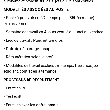
autonome et proactif sur les sujets qui te sont confiés.
MODALITÉS ASSOCIÉES AU POSTE
• Poste à pourvoir en CDI temps plein (35h/semaine)
exclusivement
• Semaine de travail en 4 jours ventilé du lundi au vendredi
• Lieu de travail : Paris intra-muros
• Date de démarrage : asap
• Rémunération selon le profil
• Modalités de travail exclues : mi-temps, freelance, job
étudiant, contrat en alternance
PROCESSUS DE RECRUTEMENT
• Entretien RH
• Test écrit
• Entretien avec les opérationnels