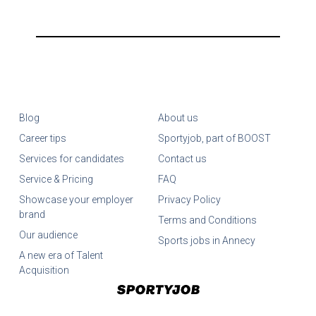
Blog
About us
Career tips
Sportyjob, part of BOOST
Services for candidates
Contact us
Service & Pricing
FAQ
Showcase your employer
Privacy Policy
brand
Terms and Conditions
Our audience
Sports jobs in Annecy
A new era of Talent
Acquisition