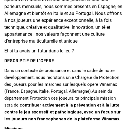
parieurs mensuels, nous sommes présents en Espagne, en
Allemagne et bientôt en Italie et au Portugal. Nous offrons
à nos joueurs une expérience exceptionnelle, à la fois
technique, créative et qualitative. Innovation, unité et
appartenance : nos valeurs façonnent une culture
d’entreprise multiculturelle et unique.
Et si tu avais un futur dans le jeu ?
DESCRIPTIF DE L’OFFRE
Dans un contexte de croissance et dans le cadre de notre
développement, nous recrutons un.e Chargé.e de Protection
des joueurs pour les marchés sur lesquels opère Winamax
(France, Espagne, Italie, Portugal, Allemagne).Au sein du
département Protection des joueurs, ta principale mission
sera de
contribuer activement à la prévention et à la lutte
contre le jeu excessif et pathologique, avec un focus sur
les joueurs non francophones de la plateforme Winamax.
Missions