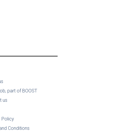
us
job, part of BOOST
t us
 Policy
and Conditions