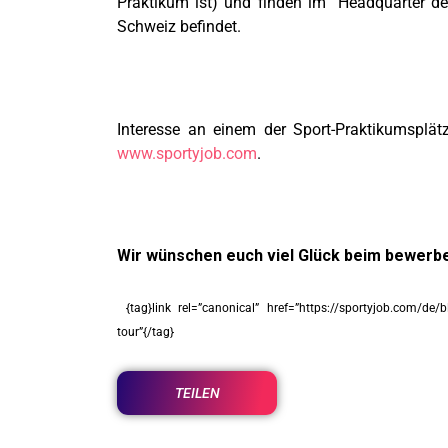
Praktikum ist) und finden im Headquarter de
Schweiz befindet.
Interesse an einem der Sport-Praktikumsplätz
www.sportyjob.com
.
Wir wünschen euch viel Glück beim bewerb
{tag}link rel=”canonical” href=”https://sportyjob.com/de/b
tour”{/tag}
TEILEN