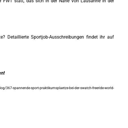
r FWT statt, das sich in der Nähe von Lausanne in der
e? Detaillierte Sportjob-Ausschreibungen findet ihr auf
en!
log/367-spannende-sport-praktikumsplaetze-bei-der-swatch-freeride-world-