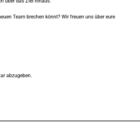
ch über das Ziel hinaus.
m neuen Team brechen könnt?
Wir freuen uns über eure
ar abzugeben.