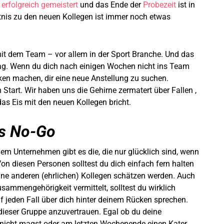
erfolgreich gemeistert
und das Ende der
Probezeit
ist in
ältnis zu den neuen Kollegen ist immer noch etwas
mit dem Team – vor allem in der Sport Branche.
Und das
ag.
Wenn du dich nach einigen Wochen nicht ins Team
anken machen, dir eine neue Anstellung zu suchen.
n Start.
Wir haben uns die Gehirne zermatert über Fallen ,
das Eis mit den neuen Kollegen bricht.
es No-Go
dem Unternehmen gibt es die, die nur glücklich sind, wenn
Von diesen Personen solltest du dich einfach fern halten
deine anderen (ehrlichen) Kollegen schätzen werden.
Auch
usammengehörigkeit vermittelt, solltest du wirklich
f jeden Fall über dich hinter deinem Rücken sprechen.
 dieser Gruppe anzuvertrauen.
Egal ob du deine
t nicht magst oder am letzten Wochenende einen Kater