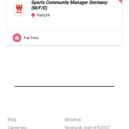
Sports Community Manager Germany
(M/F/D)
Paris,FR
Full Time
Blog
About us
Career tips
Sportyjob, part of BOOST