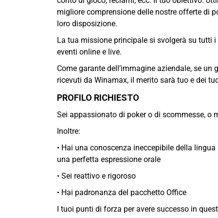
conto di gioco, reclami, ecc. Il tuo obiettivo: ot
migliore comprensione delle nostre offerte di p
loro disposizione.
La tua missione principale si svolgerà su tutti i 
eventi online e live.
Come garante dell’immagine aziendale, se un gio
ricevuti da Winamax, il merito sarà tuo e dei tuoi
PROFILO RICHIESTO
Sei appassionato di poker o di scommesse, o m
Inoltre:
• Hai una conoscenza ineccepibile della lingua i
una perfetta espressione orale
• Sei reattivo e rigoroso
• Hai padronanza del pacchetto Office
I tuoi punti di forza per avere successo in quest