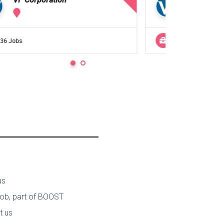
36 Jobs
0 Jobs
us
job, part of BOOST
t us