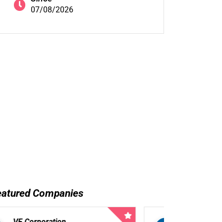
07/08/2026
eatured Companies
VF Corporation
VF 