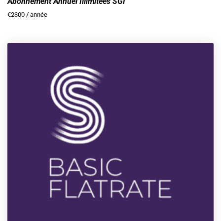
Abonnement Annuel Illimitées SGI
€
2300
/ année