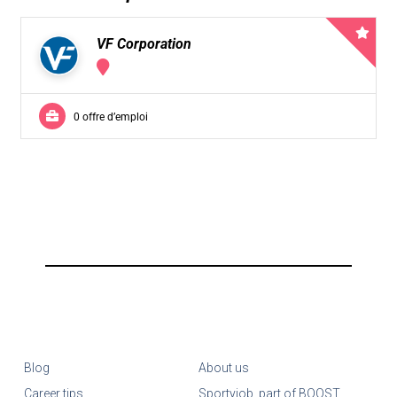
VF Corporation
0 offre d’emploi
Blog
About us
Career tips
Sportyjob, part of BOOST