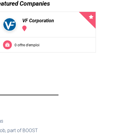
eatured Companies
VF Corporation
0 offre d’emploi
us
job, part of BOOST