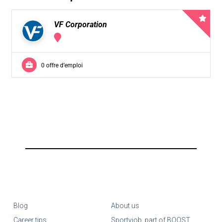
VF Corporation
0 offre d’emploi
Blog
About us
Career tips
Sportyjob, part of BOOST