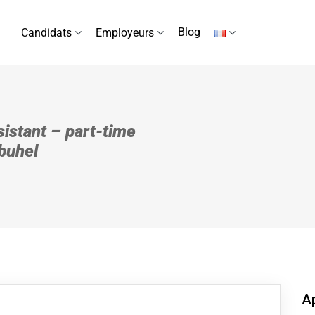
Blog
Candidats
Employeurs
istant – part-time
buhel
Ap