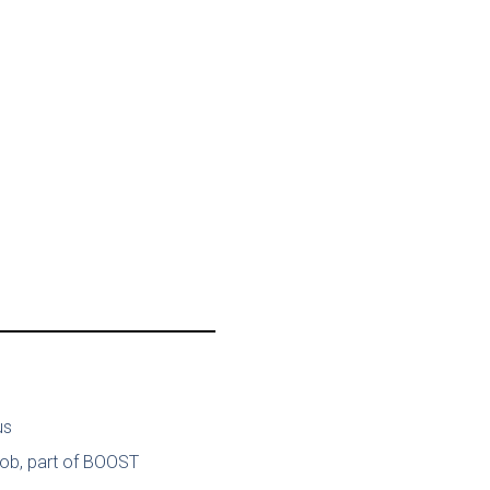
us
job, part of BOOST