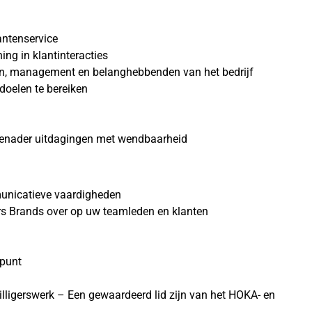
antenservice
ing in klantinteracties
en, management en belanghebbenden van het bedrijf
oelen te bereiken
 benader uitdagingen met wendbaarheid
municatieve vaardigheden
rs Brands over op uw teamleden en klanten
spunt
jwilligerswerk – Een gewaardeerd lid zijn van het HOKA- en